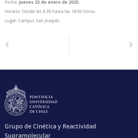
Fecha:
Jueves 23 de enero de 2025.
Horario: Desde las 8:30 hasta las 18:00 horas.
Lugar: Campus San Joaquín.
ANTERIOR
SIGUIENTE
Participación de Tesista Catalina Espinoza Torrealba en convocatoria para Mujeres Latinoamericanas en la Ciencia BUCHI 2024 “Las otras influencers”
Seminario Internacional: Oportunidades de colaboración e intercambio con Facultad de Química y de Farmacia UC – Chile
Grupo de Cinética y Reactividad
Supramolecular