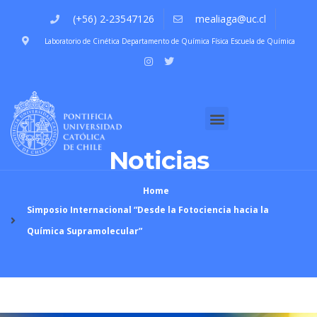
(+56) 2-23547126
mealiaga@uc.cl
Laboratorio de Cinética Departamento de Química Física Escuela de Química
Quiénes Somos
Noticias
Home
Simposio Internacional “Desde la Fotociencia hacia la
Química Supramolecular”